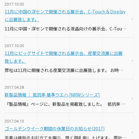
2017.10.05
11月に中国の深センで開催される展示会、C-Touch & Display
に出展致します。
11月に中国・深センで開催される液晶向けの展示会、C-Touch & Displayに弊社の現地代理店が出展致します。 ナプソンの製品も数多く出店される予定です。 お近くにお越しの際は、是非弊社ブースにお立ち寄り…
2017.10.05
11月にビッグサイトで開催される展示会、産業交流展に出展
致します。
弊社は11月に開催される産業交流展に出展致します。 お時間ありましたら是非弊社ブースにお越し頂ければと思います。 また、ご要望の方には、無料の招待状を送付させて頂きますのでお気軽にお問い合わせ下さい（Tel : 03-3…
2017.04.28
新製品情報 ： 抵抗率 基準ウエハ [NRWシリーズ]
『製品情報』ページに、新製品を掲載致しました。 抵抗率 基準ウエハ：NRWシリーズ がリリースされました。 NRWシリーズは、抵抗測定のリーディングカンパニーであるナプソンの厳正な測定基準により、…
2017.04.13
ゴールデンウイーク期間の休業日のお知らせ(2017)
平素は格別のお引立てを賜り、厚く御礼申し上げます。 弊社のゴールデンウイーク期間の休業日につきまして、下記の通りお知らせいたします。 ２０１７年５月３日（水）～５月７日（日） （*カレンダー通りの営業・休業と…