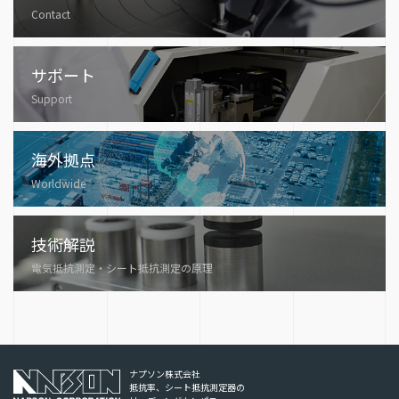
Contact
サポート
Support
海外拠点
Worldwide
技術解説
電気抵抗測定・シート抵抗測定の原理
ナプソン株式会社
抵抗率、シート抵抗測定器の