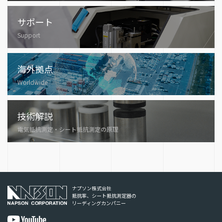
サポート
Support
海外拠点
Worldwide
技術解説
電気抵抗測定・シート抵抗測定の原理
ナプソン株式会社
抵抗率、シート抵抗測定器の
リーディングカンパニー